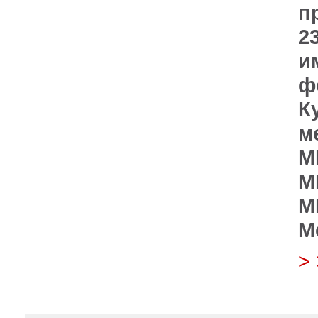
п
2
и
ф
К
м
М
М
М
М
>