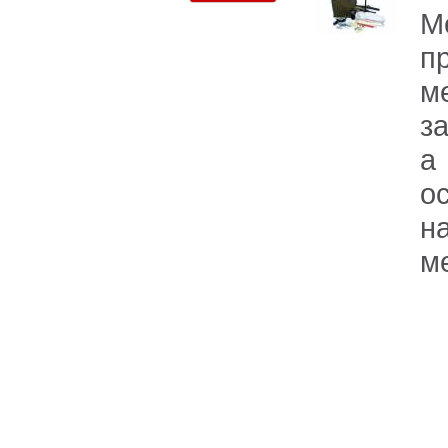
М
п
м
з
а
о
н
м
м
м
м
м
к