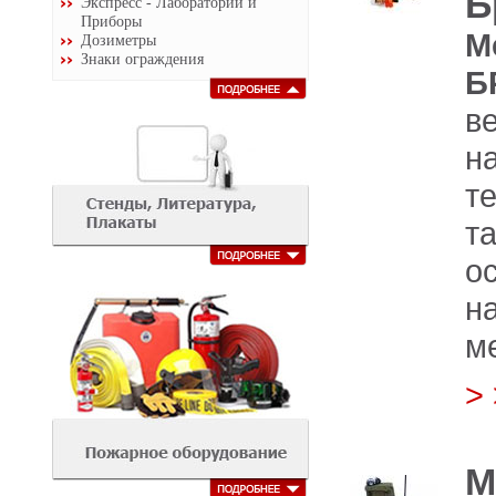
Б
Экспресс - Лаборатории и
Приборы
М
Дозиметры
Знаки ограждения
в
н
т
т
о
н
м
>
М