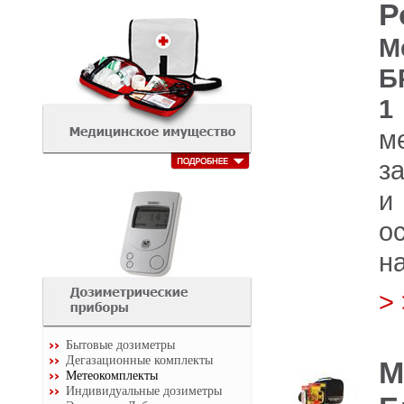
Р
М
Б
1
м
з
и
о
н
>
Бытовые дозиметры
Дегазационные комплекты
М
Метеокомплекты
Индивидуальные дозиметры