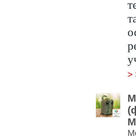
т
т
о
р
у
>
М
(
M
М