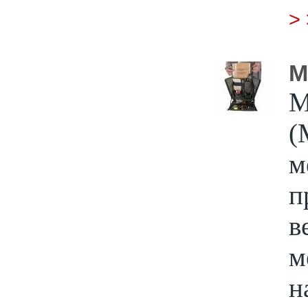
>
М
М
(
м
п
в
м
н