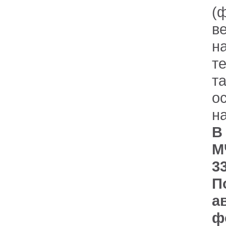
(
в
н
т
т
о
н
В
М
3
П
а
ф