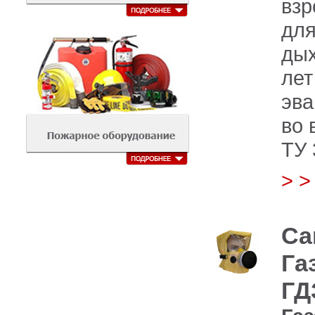
взр
дл
дых
лет
эв
во 
ТУ 
> 
Са
Га
ГД