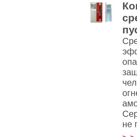
Ко
ср
пу
Ср
эф
опа
за
че
ог
амо
Сер
не 