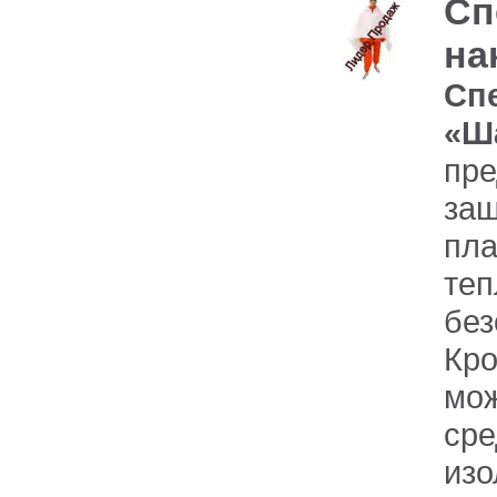
Сп
на
Сп
«Ш
пр
за
пл
те
без
Кр
мо
сре
изо