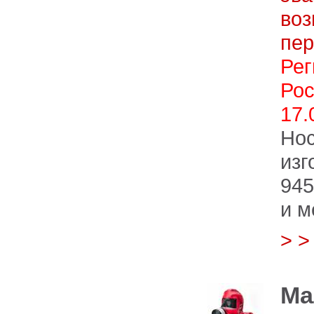
во
пе
Ре
Ро
17.
Но
изг
945
и м
> 
Ма