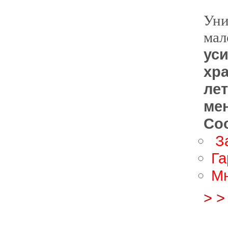
dra
Ун
мал
ус
хр
ле
ме
Соо
З
Га
Мн
> 