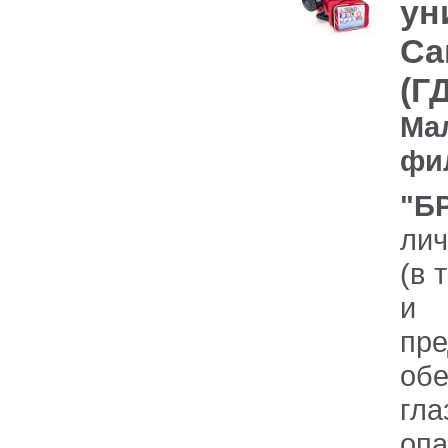
ун
Cа
(Г
Ма
фи
"Б
лич
(в 
и 
пр
обе
гл
оп