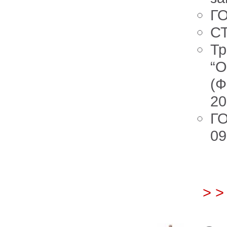
ГО
СТ
Тр
“О
(Ф
20
ГО
09
Куп
ГДЗ
> 