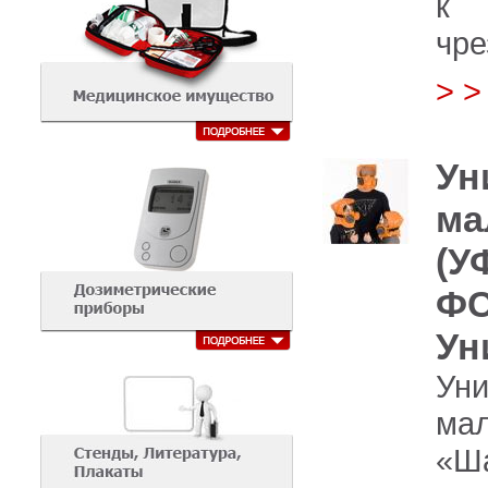
к 
чре
> 
Ун
ма
(У
ФС
Ун
Ун
ма
«Ш