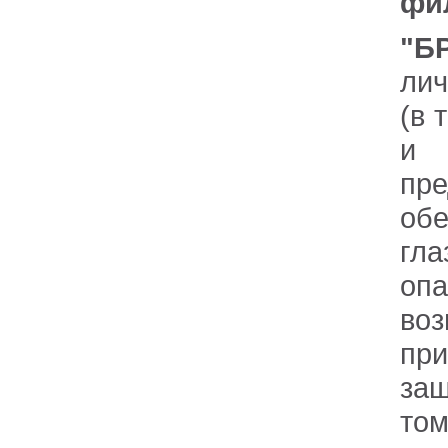
фи
"Б
лич
(в 
и 
пр
обе
гл
оп
воз
пр
защ
том