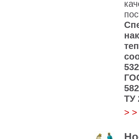
кач
пос
С
на
те
со
53
ГОС
582
ТУ 
> 
Но