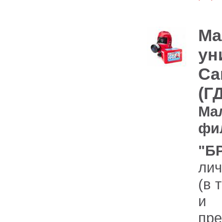
Ма
ун
Cа
(Г
Ма
фи
"Б
лич
(в 
и 
пр