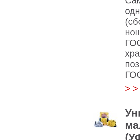
Са
одн
(с
но
ГОС
хр
поз
ГОС
> 
Ун
ма
(У