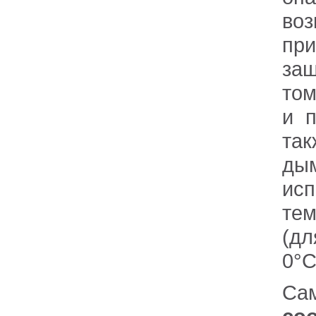
воз
пр
защ
том
и п
так
ды
ис
тем
(дл
0
Са