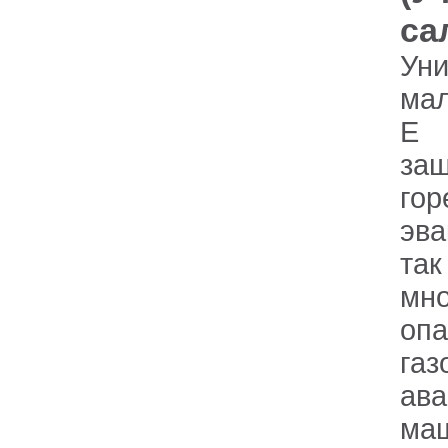
са
Ун
мал
Е 
защ
гор
эва
та
мно
оп
газ
ава
маш