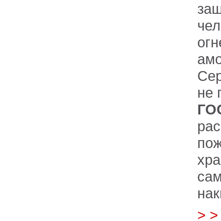
за
че
ог
амо
Сер
не 
ГО
ра
пож
хр
са
нак
> 