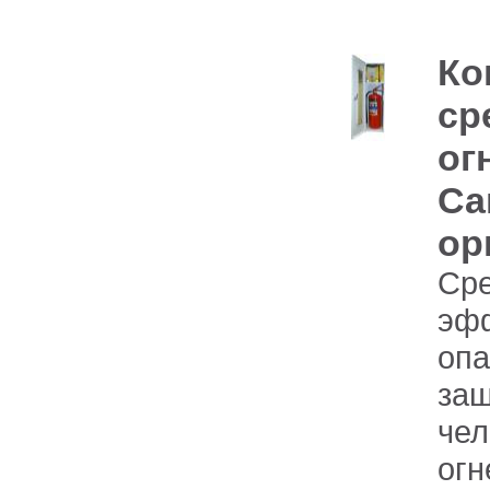
Ко
ср
ог
Са
ор
Ср
эф
опа
за
че
ог