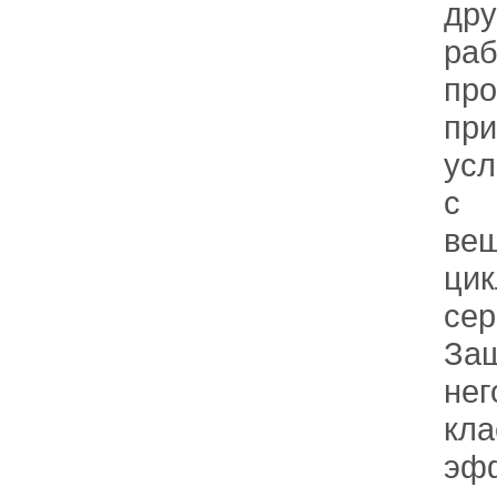
др
ра
пр
при
усл
с 
вещ
цик
се
Защ
нег
кл
эфф