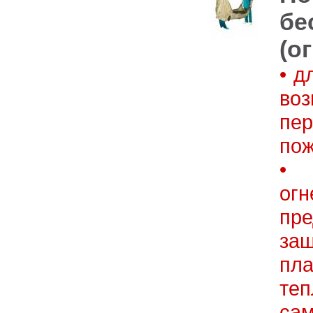
бе
(о
• д
во
пе
пож
• 
ог
пр
за
пл
т
сам