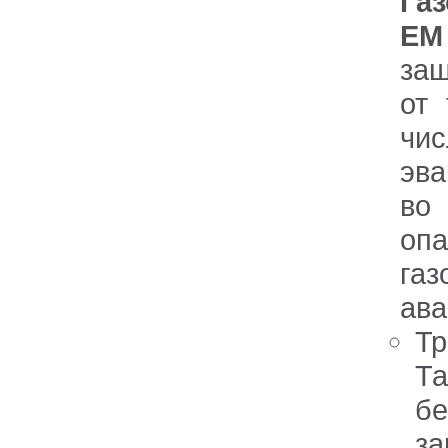
Га
ЕМ
защ
от 
чи
эв
во
оп
газ
ава
Тр
Та
бе
за