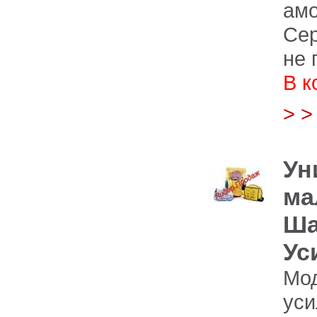
амо
Сер
не 
В к
> 
Ун
ма
Ша
Ус
Мо
ус