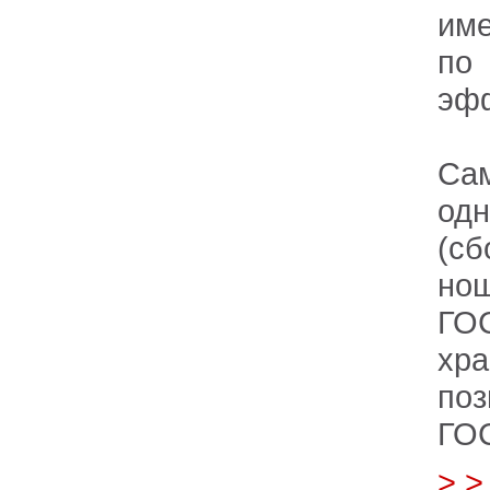
име
по
эфф
Са
одн
(с
но
ГОС
хр
поз
ГОС
> 