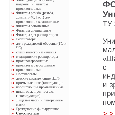
ФС
патроны) и фильтры
противогазовые
Ун
Фильтры резьбо (резьба,
Диаметр 40, Гост) для
ТУ 
противогазов композитные
Фильтры байонетные
Фильтры специальные
Фильтры для респираторов
Ун
Респираторы
для гражданской обороны (ГО и
ма
ЧС)
специального назначения
«Ша
медицинские респираторы
противоаэрозольные
с 
противогазоаэрозольные
противогазовые
инд
Противогазы
детские фильтрующие ПДФ
и з
промышленные фильтрующие
изолирующие промышленные
пр
шланговые противогазы
(изолирующие)
пом
Лицевые части и панорамные
маски
Гражданские фильтрующие
> 
Самоспасатели