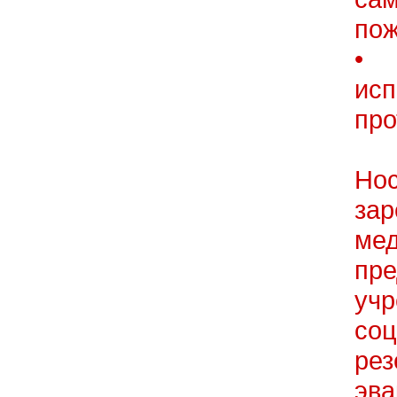
пож
• 
ис
про
Но
за
ме
пр
уч
со
ре
эв