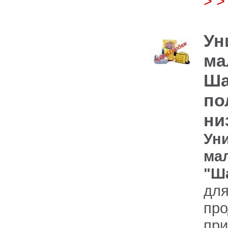
> 
Ун
ма
Ша
по
ни
Ун
ма
"Ша
дл
про
пр