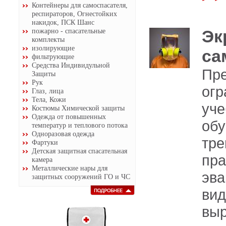
Контейнеры для самоспасателя,
респираторов, Огнестойких
накидок, ПСК Шанс
пожарно - спасательные
Эк
комплекты
изолирующие
са
фильтрующие
Средства Индивидульной
Пр
Защиты
Рук
огр
Глаз, лица
Тела, Кожи
уч
Костюмы Химической защиты
Одежда от повышенных
об
температур и теплового потока
Одноразовая одежда
тр
Фартуки
Детская защитная спасательная
пр
камера
Металлические нары для
эв
защитных сооружений ГО и ЧС
ви
выр