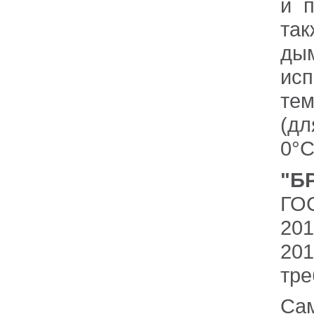
и п
так
ды
ис
тем
(дл
0°
"Б
ГО
201
201
тре
Са