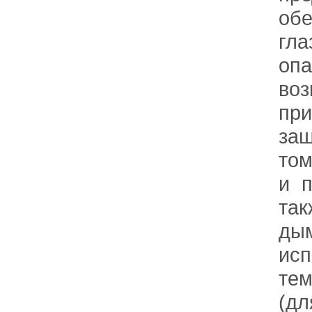
обе
гл
оп
воз
пр
защ
том
и п
так
ды
ис
тем
(дл