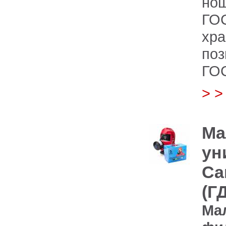
но
ГОС
хр
поз
ГОС
> 
Ма
ун
Cа
(Г
Ма