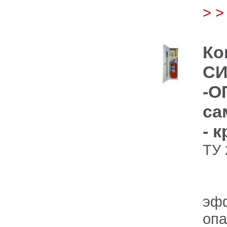
> 
Ко
СИ
-О
са
- 
ТУ 
Ср
эф
опа