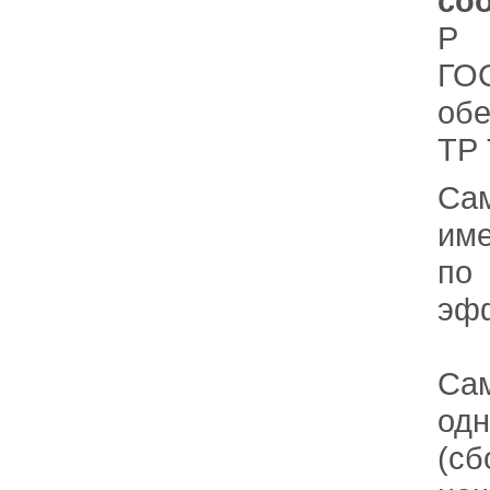
соо
Р 1
ГО
об
ТР 
Са
име
по
эфф
Са
одн
(с