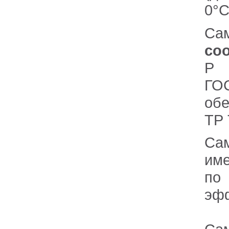
0
Са
соо
Р 1
ГО
об
ТР 
Са
име
по
эфф