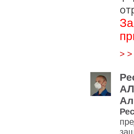
от
За
пр
> 
Ре
АЛ
Ал
Ре
пре
защ