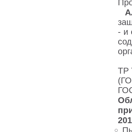
Пр
А
защ
- и
со
орг
ТР 
(ГО
ГОС
Об
пр
201
Пы