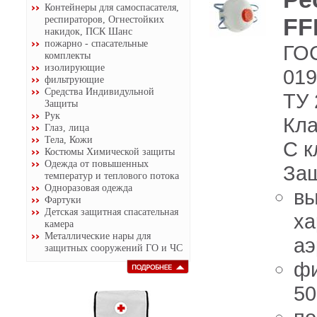
Контейнеры для самоспасателя,
респираторов, Огнестойких
FF
накидок, ПСК Шанс
пожарно - спасательные
ГОС
комплекты
изолирующие
019
фильтрующие
Средства Индивидульной
ТУ 
Защиты
Рук
Кла
Глаз, лица
Тела, Кожи
С к
Костюмы Химической защиты
Одежда от повышенных
Защ
температур и теплового потока
Одноразовая одежда
вы
Фартуки
Детская защитная спасательная
ха
камера
Металлические нары для
аэ
защитных сооружений ГО и ЧС
фи
50