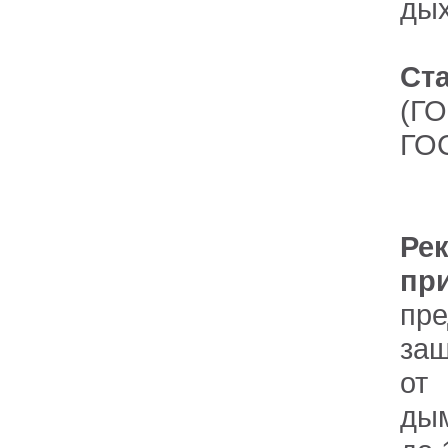
дых
Ст
(ГО
ГОС
Ре
пр
пре
защ
от
ды