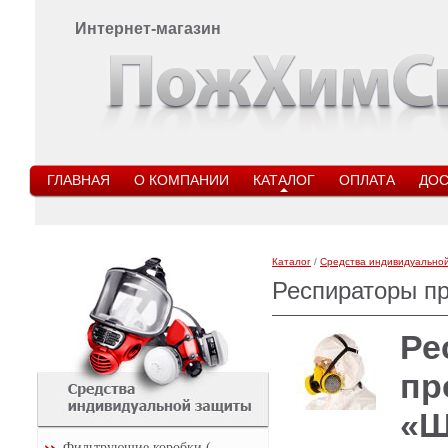
Интернет-магазин
ГЛАВНАЯ
О КОМПАНИИ
КАТАЛОГ
ОПЛАТА
ДОС
Каталог
/
Средства индивидуально
Респираторы п
Ре
пр
«Ш
Фильтрующие коробки (