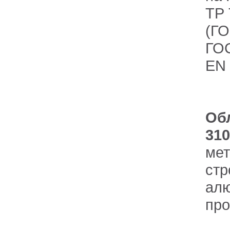
ТР 
(ГО
ГОС
EN
Об
310
ме
ст
ал
пр