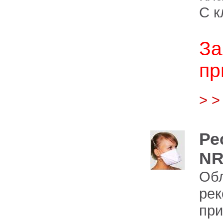
С к
За
пр
> 
Ре
NR
Обл
рек
при