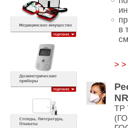
по
ин
пр
в 
с
> 
Ре
NR
ТР 
(ГО
ГОС