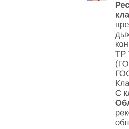
Ре
кл
пре
ды
кон
ТР 
(ГО
ГОС
Кла
С к
Об
р
об