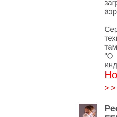
за
аэр
Се
те
там
"О
инд
Но
> 
Ре