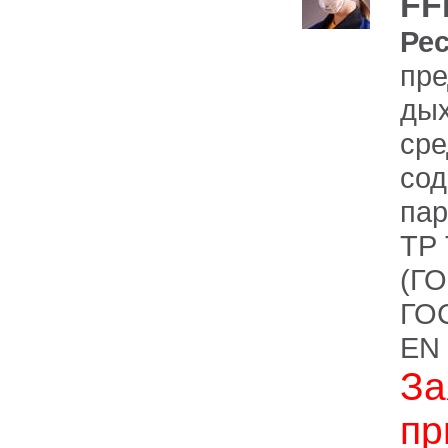
FF
Рес
пре
дых
сре
сод
пар
ТР 
(ГО
ГОС
EN
За
пр