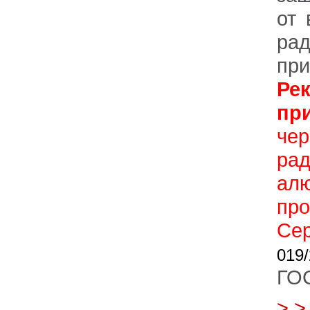
от 
ра
при
Ре
пр
че
ра
ал
пр
С
01
ГОС
> 