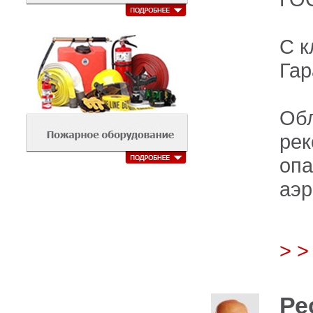
С к
Гар
О
ре
оп
аэр
> 
Ре