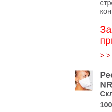
стр
кон
З
пр
> 
Ре
NR
Ск
100