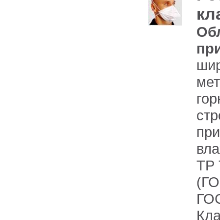
кл
Об
пр
ши
м
гор
ст
пр
вла
ТР 
(ГО
ГОС
Кла