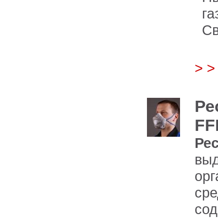
га
С
> 
Ре
FF
Ре
вы
ор
ср
сод