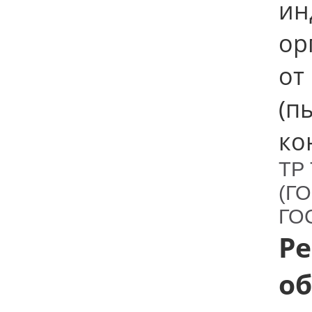
ин
ор
от
(п
ко
ТР 
(ГО
ГОС
Р
об