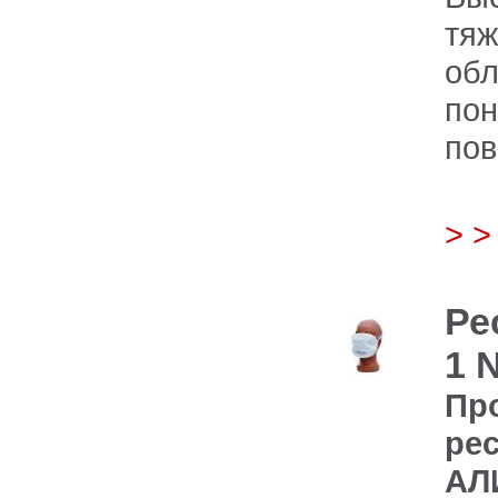
тя
об
по
по
> 
Ре
1 
Пр
р
АЛ