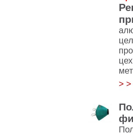
Ре
пр
алю
це
про
цех
мет
> 
По
фи
По