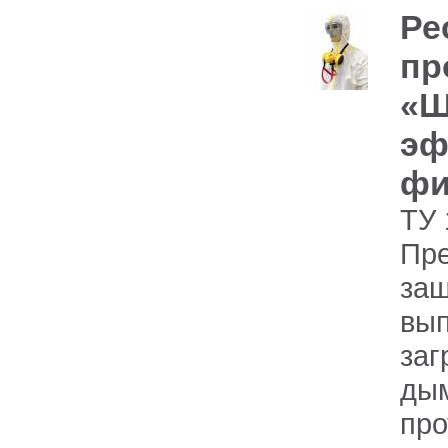
Ре
пр
«Ш
эф
фи
ТУ 
Пре
за
вы
за
ды
про