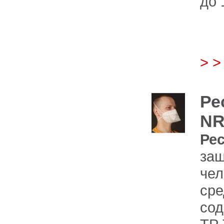
до 
> 
Ре
NR
Рес
защ
чел
сре
сод