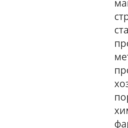
ма
ст
ст
пр
ме
пр
х
по
хи
фа