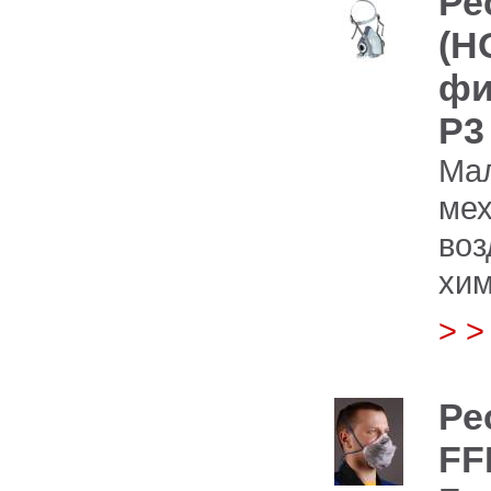
Ре
(Н
фи
Р3
Мал
мех
воз
хим
> 
Ре
FF