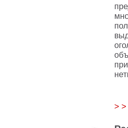
пр
мн
по
вы
ог
об
при
нет
куп
люк
> 