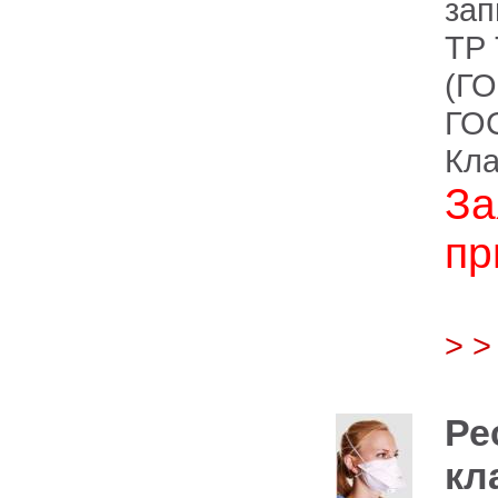
зап
ТР 
(ГО
ГОС
Кла
За
пр
> 
Ре
кл