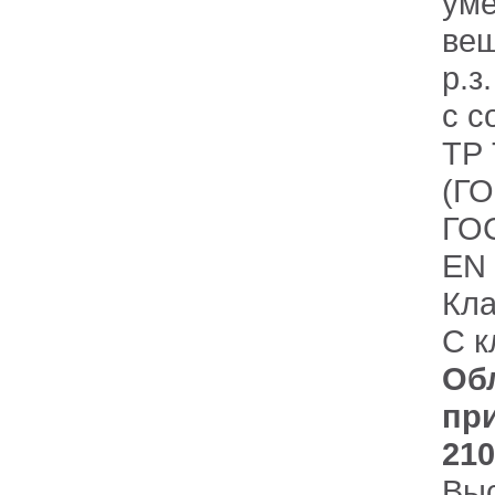
ум
вещ
р.з
с с
ТР 
(ГО
ГОС
EN
Кла
С к
Об
пр
210
Вы