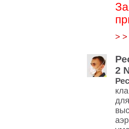
За
пр
> 
Ре
2 
Ре
кл
дл
вы
аэ