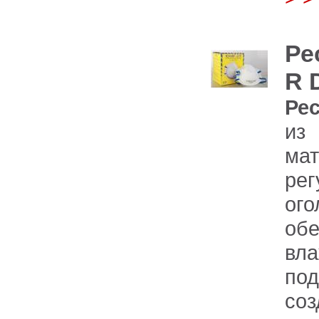
Ре
R 
Ре
из
м
ре
ого
об
вл
по
со