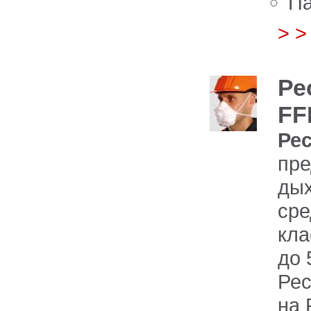
Па
> 
Ре
FF
Ре
пре
д
сре
кла
до 
Рес
на 