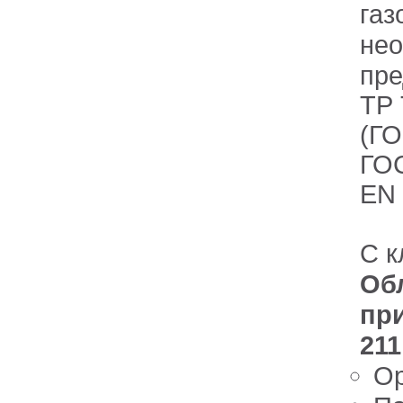
га
нео
пр
ТР 
(ГО
ГОС
EN
С к
Об
пр
211
Ор