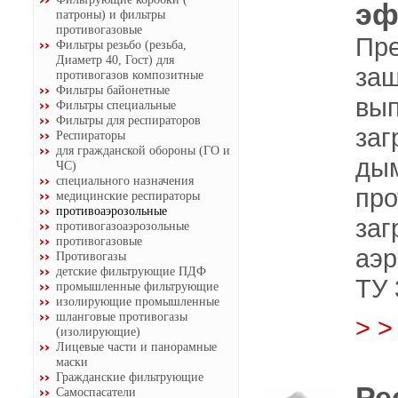
эф
патроны) и фильтры
противогазовые
Пре
Фильтры резьбо (резьба,
Диаметр 40, Гост) для
за
противогазов композитные
Фильтры байонетные
вы
Фильтры специальные
Фильтры для респираторов
за
Респираторы
для гражданской обороны (ГО и
ды
ЧС)
специального назначения
про
медицинские респираторы
противоаэрозольные
за
противогазоаэрозольные
противогазовые
аэр
Противогазы
детские фильтрующие ПДФ
ТУ 
промышленные фильтрующие
изолирующие промышленные
шланговые противогазы
> 
(изолирующие)
Лицевые части и панорамные
маски
Гражданские фильтрующие
Ре
Самоспасатели