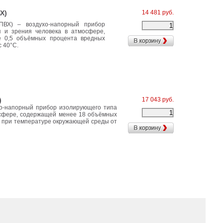
Х)
14 481 руб.
ВХ) – воздухо-напорный прибор
 и зрения человека в атмосфере,
 0,5 объёмных процента вредных
 40°C.
)
17 043 руб.
хо-напорный прибор изолирующего типа
осфере, содержащей менее 18 объёмных
в при температуре окружающей среды от