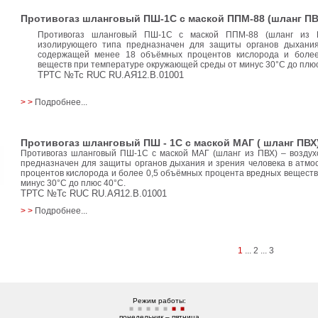
Противогаз шланговый ПШ-1С с маской ППМ-88 (шланг ПВ
Противогаз шланговый ПШ-1С с маской ППМ-88 (шланг из П
изолирующего типа предназначен для защиты органов дыхания
содержащей менее 18 объёмных процентов кислорода и более
веществ при температуре окружающей среды от минус 30°C до плюс
ТРТС №Тс RUC RU.АЯ12.В.01001
> >
Подробнее...
Противогаз шланговый ПШ - 1С с маской МАГ ( шланг ПВХ
Противогаз шланговый ПШ-1С с маской МАГ (шланг из ПВХ) – возду
предназначен для защиты органов дыхания и зрения человека в атм
процентов кислорода и более 0,5 объёмных процента вредных вещест
минус 30°C до плюс 40°C.
ТРТС №Тс RUC RU.АЯ12.В.01001
> >
Подробнее...
1
...
2
...
3
Режим работы:
понедельник – пятница