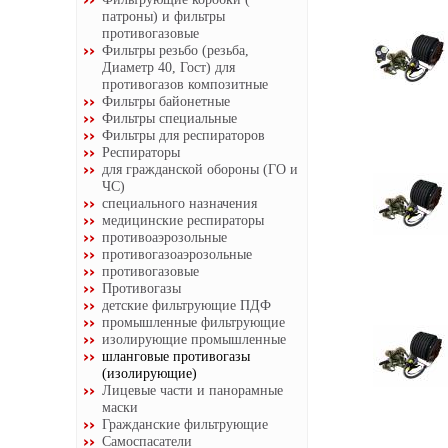
патроны) и фильтры
противогазовые
Фильтры резьбо (резьба,
Диаметр 40, Гост) для
противогазов композитные
Фильтры байонетные
Фильтры специальные
Фильтры для респираторов
Респираторы
для гражданской обороны (ГО и
ЧС)
специального назначения
медицинские респираторы
противоаэрозольные
противогазоаэрозольные
противогазовые
Противогазы
детские фильтрующие ПДФ
промышленные фильтрующие
изолирующие промышленные
шланговые противогазы
(изолирующие)
Лицевые части и панорамные
маски
Гражданские фильтрующие
Самоспасатели