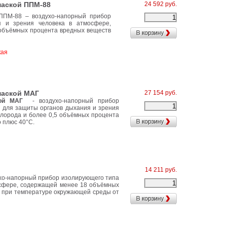
маской ППМ-88
24 592 руб.
ППМ-88 – воздухо-напорный прибор
 и зрения человека в атмосфере,
 объёмных процента вредных веществ
кая
маской МАГ
27 154 руб.
ой МАГ
- воздухо-напорный прибор
н для защиты органов дыхания и зрения
лорода и более 0,5 объёмных процента
 плюс 40°С.
14 211 руб.
ухо-напорный прибор изолирующего типа
осфере, содержащей менее 18 объёмных
в при температуре окружающей среды от