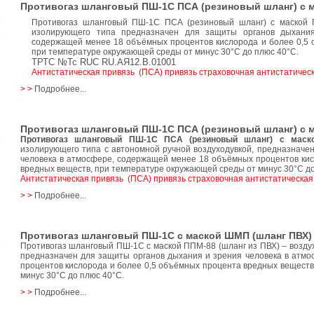
Противогаз шланговый ПШ-1С ПСА (резиновый шланг) с 
Противогаз шланговый ПШ-1С ПСА (резиновый шланг) с маской 
изолирующего типа предназначен для защиты органов дыхания
содержащей менее 18 объёмных процентов кислорода и более 0,5
при температуре окружающей среды от минус 30°C до плюс 40°C.
ТРТС №Тс RUC RU.АЯ12.В.01001
Антистатическая привязь (ПСА) привязь страховочная антистатичес
> >
Подробнее...
Противогаз шланговый ПШ-1С ПСА (резиновый шланг) с 
Противогаз шланговый ПШ-1С ПСА (резиновый шланг) с маск
изолирующего типа с автономной ручной воздуходувкой, предназначе
человека в атмосфере, содержащей менее 18 объёмных процентов кис
вредных веществ, при температуре окружающей среды от минус 30°С до
Антистатическая привязь (ПСА) привязь страховочная антистатическая
> >
Подробнее...
Противогаз шланговый ПШ-1С с маской ШМП (шланг ПВХ)
Противогаз шланговый ПШ-1С с маской ППМ-88 (шланг из ПВХ) – возд
предназначен для защиты органов дыхания и зрения человека в атм
процентов кислорода и более 0,5 объёмных процента вредных вещест
минус 30°C до плюс 40°C.
> >
Подробнее...