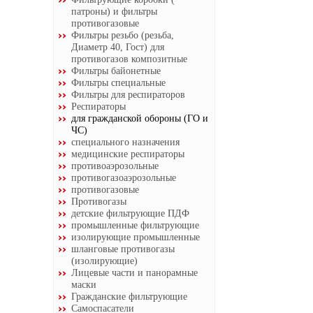
патроны) и фильтры
противогазовые
Фильтры резьбо (резьба,
Диаметр 40, Гост) для
противогазов композитные
Фильтры байонетные
Фильтры специальные
Фильтры для респираторов
Респираторы
для гражданской обороны (ГО и
ЧС)
специального назначения
медицинские респираторы
противоаэрозольные
противогазоаэрозольные
противогазовые
Противогазы
детские фильтрующие ПДФ
промышленные фильтрующие
изолирующие промышленные
шланговые противогазы
(изолирующие)
Лицевые части и панорамные
маски
Гражданские фильтрующие
Самоспасатели