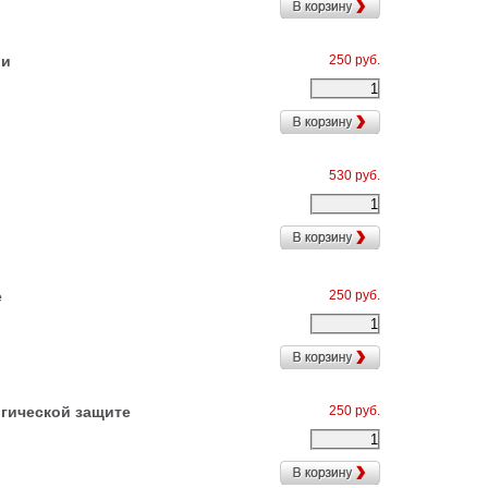
ии
250 руб.
530 руб.
е
250 руб.
гической защите
250 руб.