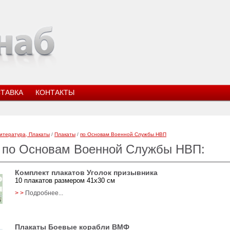
ТАВКА
КОНТАКТЫ
итература, Плакаты
/
Плакаты
/
по Основам Военной Службы НВП
 по Основам Военной Службы НВП:
Комплект плакатов Уголок призывника
10 плакатов размером 41х30 см
> >
Подробнее...
Плакаты Боевые корабли ВМФ