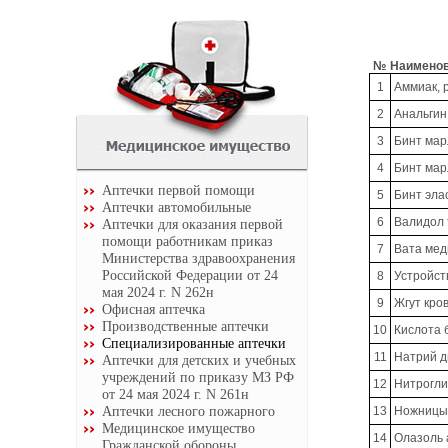
№
Наимено
1
Аммиак, 
2
Анальгин
3
Бинт мар
4
Бинт мар
Аптечки первой помощи
5
Бинт эла
Аптечки автомобильные
6
Валидол 
Аптечки для оказания первой
помощи работникам приказ
7
Вата мед
Министерства здравоохранения
Российской Федерации от 24
8
Устройст
мая 2024 г. N 262н
9
Жгут кро
Офисная аптечка
Производственные аптечки
10
Кислота 
Специализированные аптечки
11
Натрий д
Аптечки для детских и учебных
учреждений по приказу МЗ РФ
12
Нитрогли
от 24 мая 2024 г. N 261н
Аптечки лесного пожарного
13
Ножницы 
Медицинское имущество
14
Олазоль 
Гражданской обороны