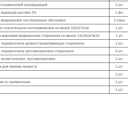
потермический охлаждающий
2 шт.
 водорода раствор 3%
1 фл.
 медицинские нестерильные смотровые
2 пары
о спасательное изотермическое не менее 160х210см
1 шт.
 марлевая медицинская стерильная не менее 14х16см №10
1 уп.
 перевязочное кровоостанавливающее стерильное
1 шт.
 перевязочное противоожоговое стерильное
6 шт.
 косметическое, противоожоговое
1 шт.
к для приема лекарств
1 шт.
1 шт.
ия по применению
1 шт.
1 шт.