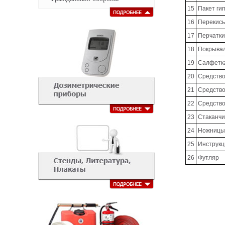
15
Пакет ги
16
Перекись
17
Перчатки
18
Покрывал
19
Салфетка
20
Средство
21
Средство
22
Средство
23
Стаканчи
24
Ножницы
25
Инструкц
26
Футляр