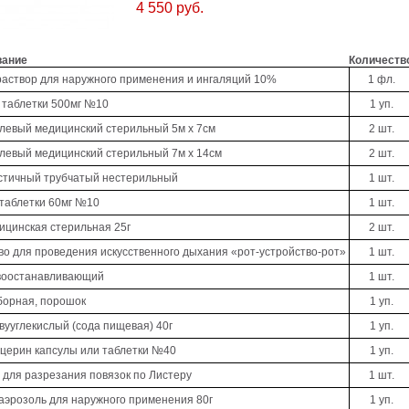
4 550 руб.
вание
Количеств
раствор для наружного применения и ингаляций 10%
1 фл.
 таблетки 500мг №10
1 уп.
левый медицинский стерильный 5м х 7см
2 шт.
левый медицинский стерильный 7м х 14см
2 шт.
стичный трубчатый нестерильный
1 шт.
таблетки 60мг №10
1 шт.
ицинская стерильная 25г
2 шт.
во для проведения искусственного дыхания «рот-устройство-рот»
1 шт.
воостанавливающий
1 шт.
борная, порошок
1 уп.
вууглекислый (сода пищевая) 40г
1 уп.
церин капсулы или таблетки №40
1 уп.
для разрезания повязок по Листеру
1 шт.
аэрозоль для наружного применения 80г
1 уп.