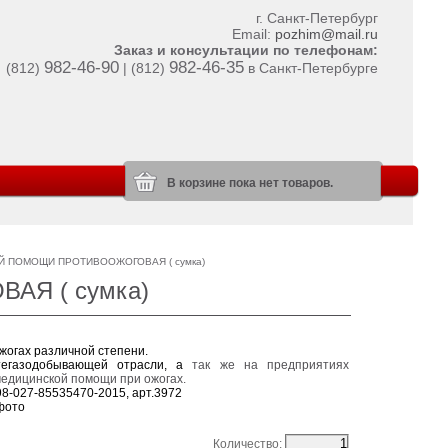
г. Санкт-Петербург
Email:
pozhim@mail.ru
Заказ и консультации по телефонам:
982-46-90
982-46-35
(812)
| (812)
в Санкт-Петербурге
В корзине пока нет товаров.
Й ПОМОЩИ ПРОТИВООЖОГОВАЯ ( сумка)
Я ( сумка)
жогах различной степени.
фтегазодобывающей отрасли, а
та
к же на предприятиях
медицинской помощи при ожогах.
8-027-85535470-2015, арт.3972
фото
Количество: