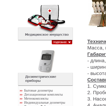
Технич
Масса,
Габари
- длин
- шири
- высо
Состав
1. Сумк
Бытовые дозиметры
2. Проб
Дегазационные комплекты
3. Насо
Метеокомплекты
Индивидуальные дозиметры
4. Анал