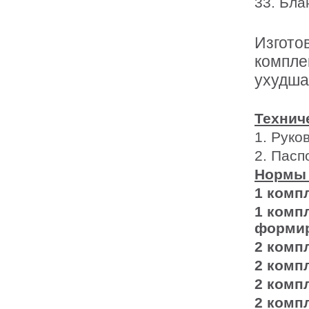
33. Бла
Изгото
компле
ухудша
Технич
1. Руко
2. Пасп
Нормы 
1 комп
1 комп
форми
2 комп
2 комп
2 комп
2 комп