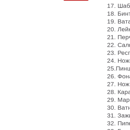
17. Шаб
18. Бин
19. Ват
20. Лей
21. Пер
22. Сал
23. Рес
24. Нож
25.Пинц
26. Фон
27. Нож
28. Кар
29. Мар
30. Ват
31. Заж
32. Пип