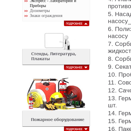
Экспресс - Лаборатории и
против
Приборы
Дозиметры
5. Наса
Знаки ограждения
насосу_
6. Поли
насосу 
7. Сорб
жидкост
8. Сорб
9. Сека
10. Про
11. Сов
12. Сач
13. Гер
шт.
14. Гер
15. Гер
16. Пак