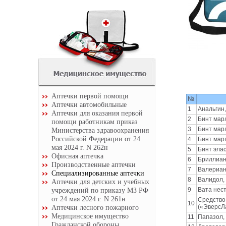
Аптечки первой помощи
№
Аптечки автомобильные
1
Анальгин,
Аптечки для оказания первой
2
Бинт мар
помощи работникам приказ
3
Бинт мар
Министерства здравоохранения
Российской Федерации от 24
4
Бинт мар
мая 2024 г. N 262н
5
Бинт эла
Офисная аптечка
6
Бриллиан
Производственные аптечки
7
Валерианы
Специализированные аптечки
8
Валидол, 
Аптечки для детских и учебных
учреждений по приказу МЗ РФ
9
Вата нест
от 24 мая 2024 г. N 261н
Средство
10
Аптечки лесного пожарного
(«ЭверсЛа
Медицинское имущество
11
Папазол,
Гражданской обороны