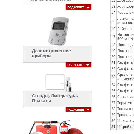
12
Дротавер
13
Жгут кро
14
Корвалол,
Лейкопла
15
не менее 
16
Лейкоплас
Нитроглиц
17
500 мкг №
18
Ножницы
19
Пакет ги
20
Пакет пе
21
Салфетка
22
Салфетка
Средство
23
(не менее
24
Салфетка
25
Салфетка
26
Стаканчи
27
Термомет
28
Тонометр
29
Троксеваз
30
Уголь акт
31
Устройст