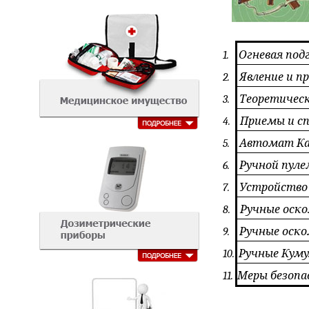
1.
Огневая под
2.
Явление и п
3.
Теоретическ
4.
Приемы и с
5.
Автомат Ка
6.
Ручной пуле
7.
Устройство
8.
Ручные оско
9.
Ручные оско
10.
Ручные Кум
11.
Меры безопа