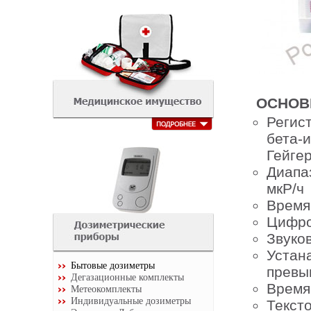
ОСНОВ
Регис
бета-
Гейге
Диапа
мкР/ч
Время 
Цифро
Звуко
Устан
Бытовые дозиметры
превыш
Дегазационные комплекты
Время
Метеокомплекты
Индивидуальные дозиметры
Текст