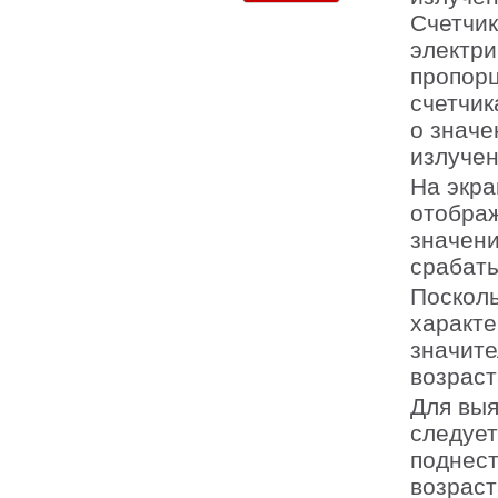
Счетчик
электри
пропор
счетчи
о значе
излучен
На экр
отображ
значени
срабаты
Поскол
характе
значите
возраст
Для выя
следует
поднест
возраст