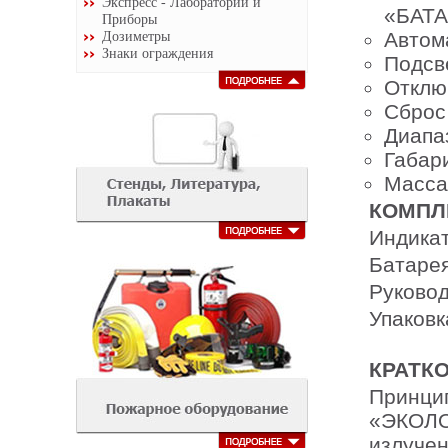
Экспресс - Лаборатории и
«БАТА
Приборы
Дозиметры
Автом
Знаки ограждения
Подсв
Отклю
Сброс
Диапа
Габар
Масса 
КОМПЛ
Индикат
Батарея
Руковод
Упаковк
КРАТК
Принцип
«ЭКОЛО
излучен