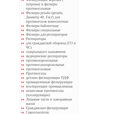
патроны) и фильтры
противогазовые
Фильтры резьбо (резьба,
Диаметр 40, Гост) для
противогазов композитные
Фильтры байонетные
Фильтры специальные
Фильтры для респираторов
Респираторы
для гражданской обороны (ГО и
ЧС)
специального назначения
медицинские респираторы
противоаэрозольные
противогазоаэрозольные
противогазовые
Противогазы
детские фильтрующие ПДФ
промышленные фильтрующие
изолирующие промышленные
шланговые противогазы
(изолирующие)
Лицевые части и панорамные
маски
Гражданские фильтрующие
Самоспасатели