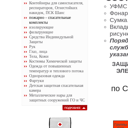
Контейнеры для самоспасателя,
УФМС 
респираторов, Огнестойких
Фонар
накидок, ПСК Шанс
пожарно - спасательные
Сумка
комплекты
Вклад
изолирующие
фильтрующие
рисун
Средства Индивидульной
Пор
Защиты
служ
Рук
Глаз, лица
указа
Тела, Кожи
Костюмы Химической защиты
ЗАЩ
Одежда от повышенных
ЭЛЕ
температур и теплового потока
Одноразовая одежда
Фартуки
Детская защитная спасательная
по C
камера
Металлические нары для
защитных сооружений ГО и ЧС
Группы