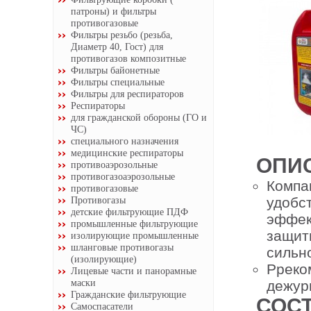
патроны) и фильтры
противогазовые
Фильтры резьбо (резьба,
Диаметр 40, Гост) для
противогазов композитные
Фильтры байонетные
Фильтры специальные
Фильтры для респираторов
Респираторы
для гражданской обороны (ГО и
ЧС)
специального назначения
медицинские респираторы
ОПИ
противоаэрозольные
противогазоаэрозольные
Комп
противогазовые
Противогазы
удобс
детские фильтрующие ПДФ
эффе
промышленные фильтрующие
защит
изолирующие промышленные
шланговые противогазы
сильн
(изолирующие)
Ррек
Лицевые части и панорамные
маски
дежур
Гражданские фильтрующие
СОСТ
Самоспасатели