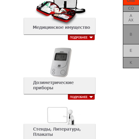
ОХВ
CO
A
AX
B
E
K