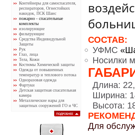
воздейс
Контейнеры для самоспасателя,
респираторов, Огнестойких
накидок, ПСК Шанс
больниц
пожарно - спасательные
комплекты
изолирующие
фильтрующие
СОСТАВ:
Средства Индивидульной
Защиты
УФМС
«Ш
Рук
Глаз, лица
Носилки м
Тела, Кожи
Костюмы Химической защиты
ГАБАР
Одежда от повышенных
температур и теплового потока
Одноразовая одежда
Длина: 22
Фартуки
Детская защитная спасательная
Ширина: 1
камера
Металлические нары для
Высота: 1
защитных сооружений ГО и ЧС
РЕКОМЕНДА
Для обслуж