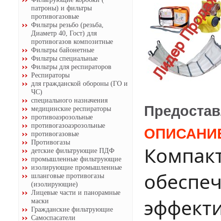
патроны) и фильтры
противогазовые
Фильтры резьбо (резьба,
Диаметр 40, Гост) для
противогазов композитные
Фильтры байонетные
Фильтры специальные
Фильтры для респираторов
Респираторы
для гражданской обороны (ГО и
ЧС)
специального назначения
Предостав
медицинские респираторы
противоаэрозольные
противогазоаэрозольные
ОПИСАНИ
противогазовые
Противогазы
Компак
детские фильтрующие ПДФ
промышленные фильтрующие
изолирующие промышленные
обеспе
шланговые противогазы
(изолирующие)
Лицевые части и панорамные
эффект
маски
Гражданские фильтрующие
Самоспасатели