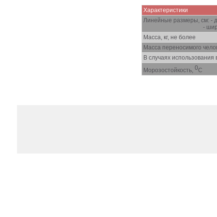
Характеристики
Линейные размеры, см: -
- шири
Масса, кг, не более
Масса переносимого челове
В случаях использования в
0
Морозостойкость,
С