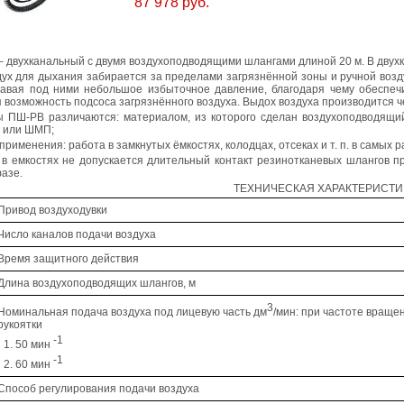
87 978 руб.
 двухканальный с двумя воздухоподводящими шлангами длиной 20 м. В двух
ух для дыхания забирается за пределами загрязнённой зоны и ручной возд
здавая под ними небольшое избыточное давление, благодаря чему обеспе
 возможность подсоса загрязнённого воздуха. Выдох воздуха производится ч
ы ПШ-РВ различаются: материалом, из которого сделан воздухоподводящи
 или ШМП;
 применения: работа в замкнутых ёмкостях, колодцах, отсеках и т. п. в самых
в емкостях не допускается длительный контакт резинотканевых шлангов пр
азе.
ТЕХНИЧЕСКАЯ ХАРАКТЕРИСТИ
Привод воздуходувки
Число каналов подачи воздуха
Время защитного действия
Длина воздухоподводящих шлангов, м
3
Номинальная подача воздуха под лицевую часть дм
/мин: при частоте враще
рукоятки
-1
50 мин
-1
60 мин
Способ регулирования подачи воздуха