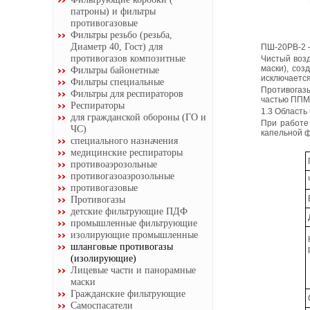
патроны) и фильтры
противогазовые
Фильтры резьбо (резьба,
Диаметр 40, Гост) для
ПШ-20РВ-2 –
противогазов композитные
Чистый возд
маски), со
Фильтры байонетные
исключается
Фильтры специальные
Противогаз
Фильтры для респираторов
частью ППМ
Респираторы
1.3 Область
для гражданской обороны (ГО и
При работе 
ЧС)
капельной ф
специального назначения
медицинские респираторы
противоаэрозольные
противогазоаэрозольные
противогазовые
Противогазы
детские фильтрующие ПДФ
промышленные фильтрующие
изолирующие промышленные
шланговые противогазы
(изолирующие)
Лицевые части и панорамные
маски
Гражданские фильтрующие
Самоспасатели