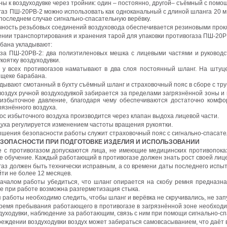
ы к воздуходувке через тройник: один – постоянно, другой– съёмный с помо
газ ПШ-20РВ-2 можно использовать как одноканальный с длиной шланга 20 м 
 последнем случае сигнально-спасательную верёвку.
чность резьбовых соединений воздуховода обеспечивается резиновыми прок
ении транспортирования и хранения тарой для упаковки противогаза ПШ-20РВ
бана укладывают:
аза ПШ-20РВ-2: два полиэтиленовых мешка с лицевыми частями и руководст
укоятку воздуходувки.
 у всех противогазов наматывают в два слоя постоянный шланг. На штуце
 щеке барабана.
адывают смотанный в бухту съёмный шланг и страховочный пояс в сборе с тру
воздух ручной воздуходувкой забирается за пределами загрязнённой зоны и 
избыточное давление, благодаря чему обеспечиваются достаточно комфо
рязнённого воздуха.
ос избыточного воздуха производится через клапан выдоха лицевой части.
уха регулируется изменением частоты вращения рукоятки.
ышения безопасности работы служит страховочный пояс с сигнально-спасате
ЕЗОПАСНОСТИ ПРИ ПОДГОТОВКЕ ИЗДЕЛИЯ И ИСПОЛЬЗОВАНИИ
те с противогазом допускаются лица, не имеющие медицинских противопока
е обучение. Каждый работающий в противогазе должен знать рост своей лице
газ должен быть технически исправным, а со времени даты последнего испыт
ти не более 12 месяцев.
ачалом работы убедиться, что шланг опирается на скобу ремня предназна
че при работе возможна разгерметизация стыка.
я работы необходимо следить, чтобы шланг и верёвка не скручивались, не за
время пребывания работающего в противогазе в загрязнённой зоне необход
уходувки, наблюдение за работающим, связь с ним при помощи сигнально-сп
реждении воздуходувки воздух может забираться самовсасыванием, что даёт