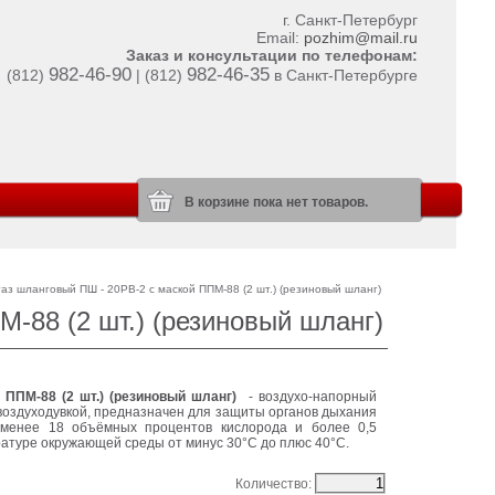
г. Санкт-Петербург
Email:
pozhim@mail.ru
Заказ и консультации по телефонам:
982-46-90
982-46-35
(812)
| (812)
в Санкт-Петербурге
В корзине пока нет товаров.
аз шланговый ПШ - 20РВ-2 с маской ППМ-88 (2 шт.) (резиновый шланг)
-88 (2 шт.) (резиновый шланг)
ППМ-88 (2 шт.) (резиновый шланг)
- воздухо-напорный
воздуходувкой, предназначен для защиты органов дыхания
 менее 18 объёмных процентов кислорода и более 0,5
атуре окружающей среды от минус 30°С до плюс 40°С.
Количество: