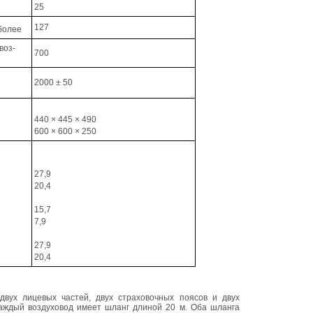
25
127
 более
воз-
700
2000 ± 50
440 × 445 × 490
600 × 600 × 250
27,9
20,4
15,7
7,9
27,9
20,4
двух лицевых частей, двух страховочных поясов и двух
Каждый воздуховод имеет шланг длиной 20 м. Оба шланга