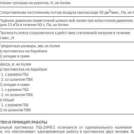
Усилие трогания на рукоятке, Н, не более
3
Сопротивление постоянному потоку воздуха при расходе 30 дм
/мин., Па, не
Падение давления герметичной шланго-вой линии при избыточном давлении 
духа 13 кПа в течение 60 с, Па, не более
Прочность пояса страховочного к дейст-вию статической нагрузки в течение
5 мин., Н
Габаритные размеры, мм, не более
а) противогаза на барабане
б) укладки в сумке
Масса, кг, не более
а) противогаза на барабане
с рукавом ПШ
со шлангом ПВХ
б) укладки в сумке
с рукавом ПШ
со шлангом ПВХ
в) общая
с рукавом ПШ
2) со шлангом ПВХ
СТВО И ПРИНЦИП РАБОТЫ
нальный противогаз ПШ-20РВ-2 отличается от одноканального наличием 
ов, что обеспечивает одновременную работу в противогазе двух человек. 