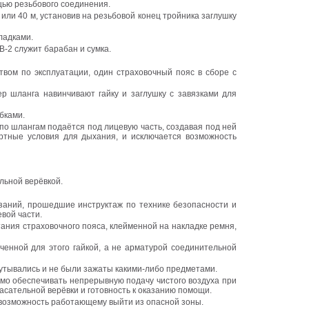
щью резьбового соединения.
или 40 м, установив на резьбовой конец тройника заглушку
ладками.
-2 служит барабан и сумка.
вом по эксплуатации, один страховочный пояс в сборе с
р шланга навинчивают гайку и заглушку с завязками для
бками.
по шлангам подаётся под лицевую часть, создавая под ней
ртные условия для дыхания, и исключается возможность
льной верёвкой.
заний, прошедшие инструктаж по технике безопасности и
вой части.
ания страховочного пояса, клейменной на накладке ремня,
ченной для этого гайкой, а не арматурой соединительной
путывались и не были зажаты какими-либо предметами.
имо обеспечивать непрерывную подачу чистого воздуха при
асательной верёвки и готовность к оказанию помощи.
 возможность работающему выйти из опасной зоны.