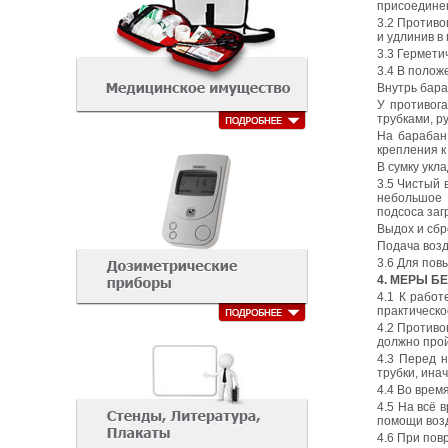
присоединен
3.2 Противо
и удлинив в
3.3 Гермети
3.4 В полож
Внутрь бара
У противог
трубками, р
На барабан
крепления к
В сумку укл
3.5 Чистый 
небольшое 
подсоса заг
Выдох и сбр
Подача возд
3.6 Для пов
4. МЕРЫ Б
4.1 К рабо
практическо
4.2 Противо
должно прой
4.3 Перед н
трубки, ина
4.4 Во врем
4.5 На всё 
помощи возд
4.6 При пов