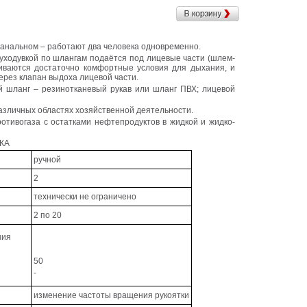
канальном – работают два человека одновременно.
уходувкой по шлангам подаётся под лицевые части (шлем-
чиваются достаточно комфортные условия для дыхания, и
ерез клапан выдоха лицевой части.
й шланг – резинотканевый рукав или шланг ПВХ; лицевой
 различных областях хозяйственной деятельности.
отивогаза с остатками нефтепродуктов в жидкой и жидко-
КА
ручной
2
технически не ограничено
2 по 20
ния
50
-
изменение частоты вращения рукоятки