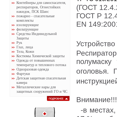
Контейнеры для самоспасателя,
(ГОСТ 12.4.
респираторов, Огнестойких
накидок, ПСК Шанс
ГОСТ Р 12.
пожарно - спасательные
комплекты
EN 149:2
изолирующие
фильтрующие
Средства Индивидульной
Защиты
Устройств
Рук
Глаз, лица
Респиратор
Тела, Кожи
Костюмы Химической защиты
полумаску
Одежда от повышенных
температур и теплового потока
Одноразовая одежда
оголовья.
Фартуки
Детская защитная спасательная
инструкци
камера
Металлические нары для
защитных сооружений ГО и ЧС
Внимание!!
-в местах,