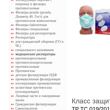
патроны) и фильтры
противогазовые
Фильтры резьбо (резьба,
Диаметр 40, Гост) для
противогазов композитные
Фильтры байонетные
Фильтры специальные
Фильтры для респираторов
Респираторы
для гражданской обороны (ГО и
ЧС)
специального назначения
медицинские респираторы
противоаэрозольные
противогазоаэрозольные
противогазовые
Противогазы
детские фильтрующие ПДФ
промышленные фильтрующие
изолирующие промышленные
шланговые противогазы
(изолирующие)
Лицевые части и панорамные
Класс защ
маски
Гражданские фильтрующие
ТР ТС 019/201
Самоспасатели